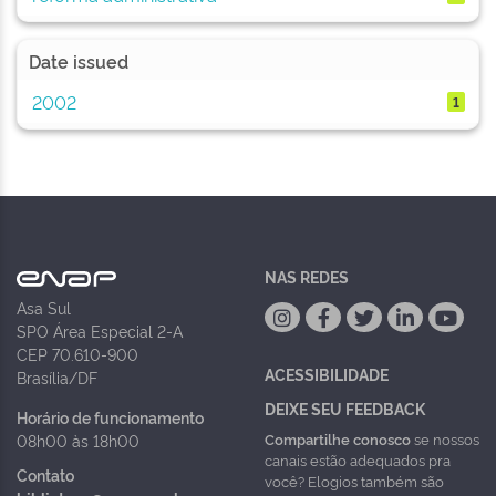
Date issued
2002
1
NAS REDES
Asa Sul
SPO Área Especial 2-A
CEP 70.610-900
ACESSIBILIDADE
Brasília/DF
DEIXE SEU FEEDBACK
Horário de funcionamento
Compartilhe conosco
se nossos
08h00 às 18h00
canais estão adequados pra
Contato
você? Elogios também são