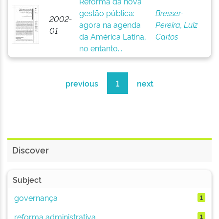
Reforma da nova
gestão pública:
Bresser-
2002-
agora na agenda
Pereira, Luiz
01
da América Latina,
Carlos
no entanto...
previous
1
next
Discover
Subject
governança
1
reforma administrativa
1