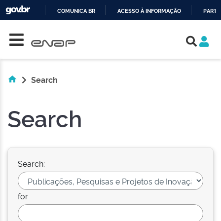
COMUNICA BR
ACESSO À INFORMAÇÃO
PARTI
Skip navigation
IR
PARA
O
CONTEÚDO
Search
Search
Search:
for