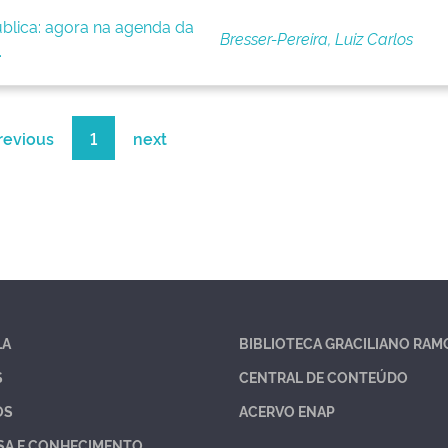
blica: agora na agenda da
Bresser-Pereira, Luiz Carlos
.
revious
1
next
LA
BIBLIOTECA GRACILIANO RAM
S
CENTRAL DE CONTEÚDO
OS
ACERVO ENAP
SA E CONHECIMENTO