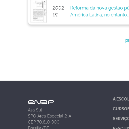
2002-
Reforma da nova gestão pú
01
América Latina, no entanto..
p
A ESCO
CURSO
Asa Sul
SPO Área Especial 2-A
SERVIÇ
CEP 70.610-900
Brasília/DF
PESQUI