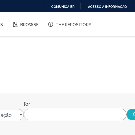
COMUNICA BR
ACESSO À INFORMAÇÃO
IR
PARA
ES
BROWSE
THE REPOSITORY
O
CONTEÚDO
for