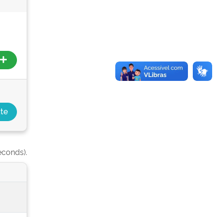
econds).