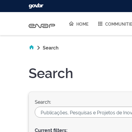
Skip navigation
HOME
COMMUNITI
Search
Search
Search:
Current filters: