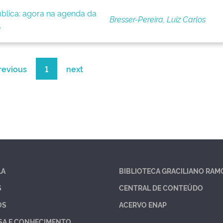
blica: agora na agenda da
Bresser-Pereira, Luiz Carlos
.
revious
1
next
LA
BIBLIOTECA GRACILIANO RAM
S
CENTRAL DE CONTEÚDO
OS
ACERVO ENAP
SA E CONHECIMENTO