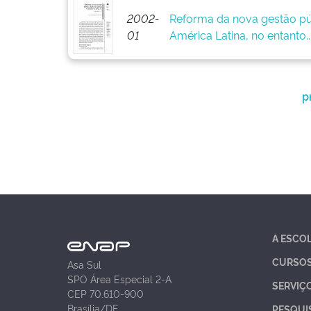
2002-
Reforma da nova gestão pú
01
América Latina, no entanto..
p
A ESCO
CURSO
Asa Sul
SPO Área Especial 2-A
SERVIÇ
CEP 70.610-900
Brasília/DF
PESQUI