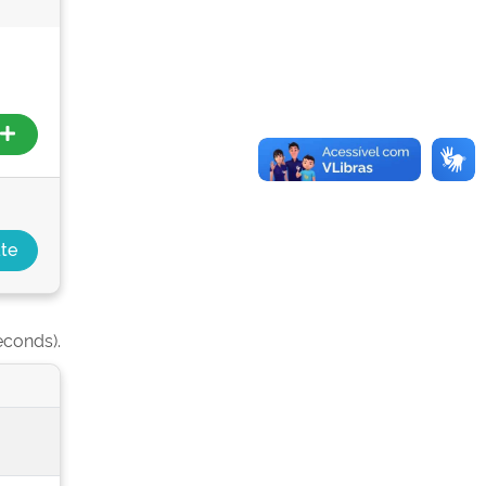
econds).