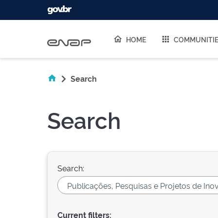
Skip navigation
HOME
COMMUNITI
Search
Search
Search:
Current filters: