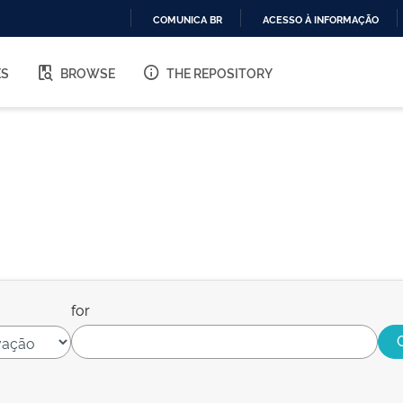
COMUNICA BR
ACESSO À INFORMAÇÃO
IR
PARA
ES
BROWSE
THE REPOSITORY
O
CONTEÚDO
for