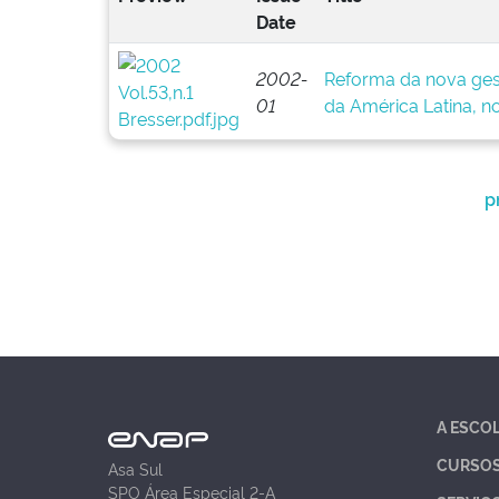
Date
2002-
Reforma da nova ges
01
da América Latina, no 
p
A ESCO
CURSO
Asa Sul
SPO Área Especial 2-A