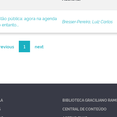
tão pública: agora na agenda
Bresser-Pereira, Luiz Carlos
entanto...
revious
1
next
LA
BIBLIOTECA GRACILIANO RAM
S
CENTRAL DE CONTEÚDO