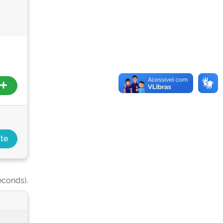
econds).