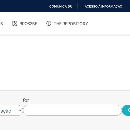
COMUNICA BR
ACESSO À INFORMAÇÃO
IR
PARA
ES
BROWSE
THE REPOSITORY
O
CONTEÚDO
for