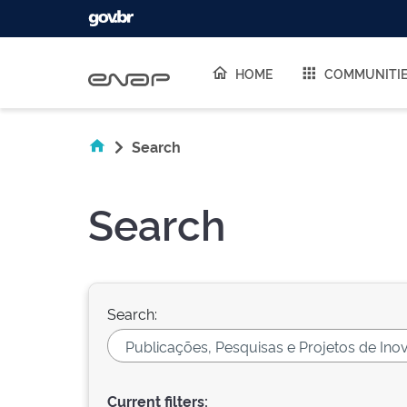
Skip navigation
HOME
COMMUNITI
Search
Search
Search:
Current filters: