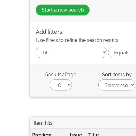
Start a new search
Add filters:
Use filters to refine the search results.
Results/Page
Sort items by
Item hits:
Preview
Issue
Title