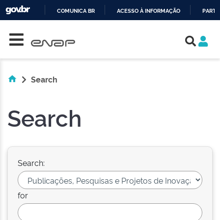
COMUNICA BR
ACESSO À INFORMAÇÃO
PARTI
Skip navigation
IR
PARA
O
CONTEÚDO
Search
Search
Search:
for