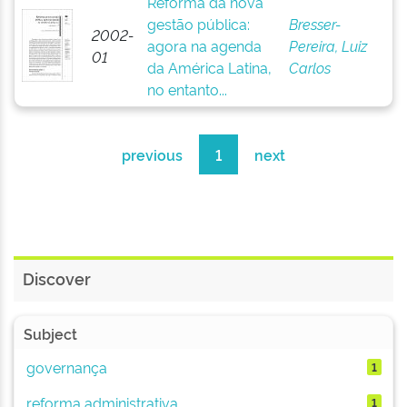
Reforma da nova
gestão pública:
Bresser-
2002-
agora na agenda
Pereira, Luiz
01
da América Latina,
Carlos
no entanto...
previous
1
next
Discover
Subject
governança
1
reforma administrativa
1