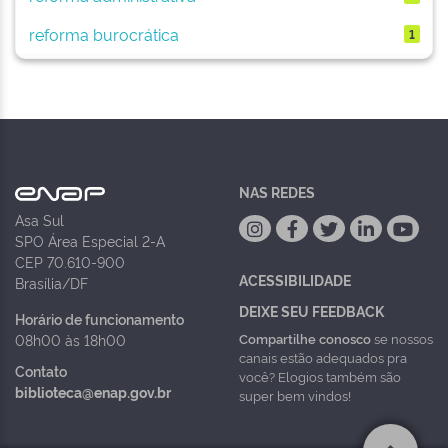
reforma burocrática
1
NAS REDES
Asa Sul
SPO Área Especial 2-A
CEP 70.610-900
ACESSIBILIDADE
Brasília/DF
DEIXE SEU FEEDBACK
Horário de funcionamento
Compartilhe conosco
se nossos
08h00 às 18h00
canais estão adequados pra
Contato
você? Elogios também são
biblioteca@enap.gov.br
super bem vindos!