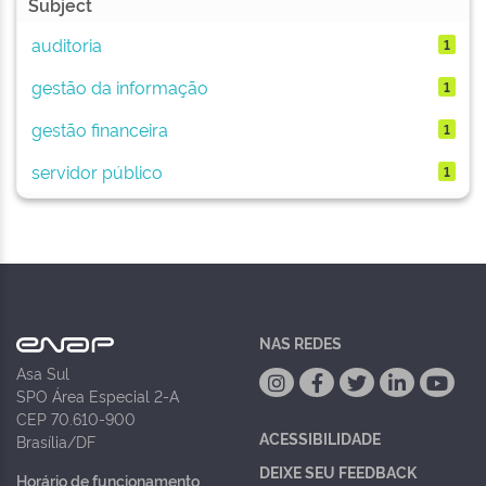
Subject
auditoria
1
gestão da informação
1
gestão financeira
1
servidor público
1
NAS REDES
Asa Sul
SPO Área Especial 2-A
CEP 70.610-900
ACESSIBILIDADE
Brasília/DF
DEIXE SEU FEEDBACK
Horário de funcionamento