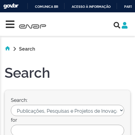
COMUNICA BR
ACESSO À INFORMAÇÃO
PARTI
Skip navigation
IR
PARA
O
CONTEÚDO
Search
Search
Search:
for