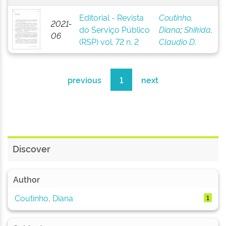
Editorial - Revista
Coutinho,
2021-
do Serviço Público
Diana
;
Shikida,
06
(RSP) vol. 72 n. 2
Claudio D.
previous
1
next
Discover
Author
Coutinho, Diana
1