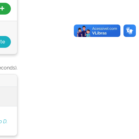
econds).
o D.