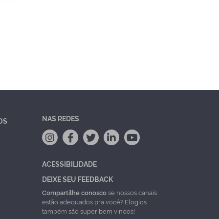
NAS REDES
OS
ACESSIBILIDADE
DEIXE SEU FEEDBACK
Compartilhe conosco
se nossos canais
estão adequados pra você? Elogios
também são super bem vindos!