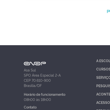
p
A ESCO
CURSO
Asa Sul
SPO Área Especial 2-A
SERVIÇ
CEP 70.610-900
Brasília/DF
PESQUI
ACONT
Horário de funcionamento
08h00 às 18h00
ACESSO
Contato