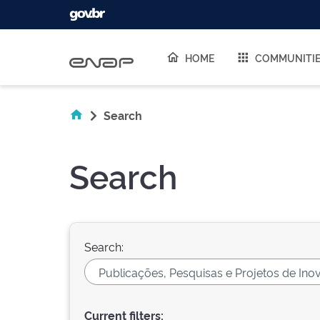
Skip navigation
HOME
COMMUNITI
Search
Search
Search:
Current filters: