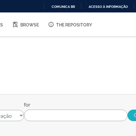
COMUNICA BR
ACESSO À INFORMAÇÃO
IR
PARA
ES
BROWSE
THE REPOSITORY
O
CONTEÚDO
for