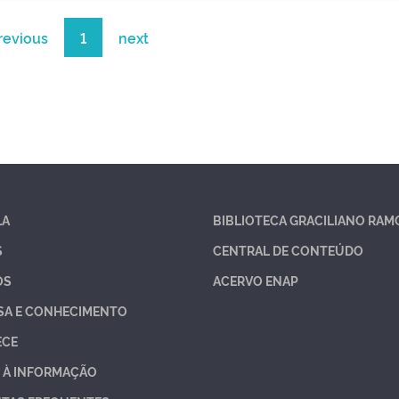
revious
1
next
LA
BIBLIOTECA GRACILIANO RAM
S
CENTRAL DE CONTEÚDO
OS
ACERVO ENAP
SA E CONHECIMENTO
ECE
 À INFORMAÇÃO