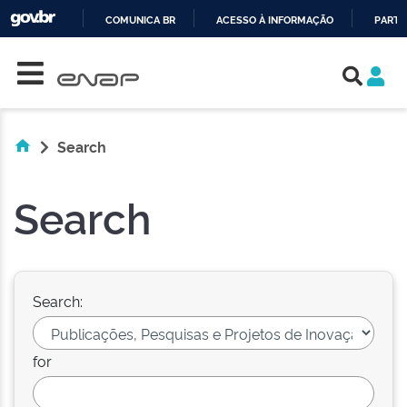
COMUNICA BR
ACESSO À INFORMAÇÃO
PARTI
Skip navigation
IR
PARA
O
CONTEÚDO
Search
Search
Search:
for