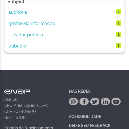
Subject
auditoria
1
gestão da informação
1
servidor público
1
trabalho
1
NAS REDES
Asa Sul
SPO Área Especial 2-A
CEP 70.610-900
ACESSIBILIDADE
Brasília/DF
DEIXE SEU FEEDBACK
Horário de funcionamento