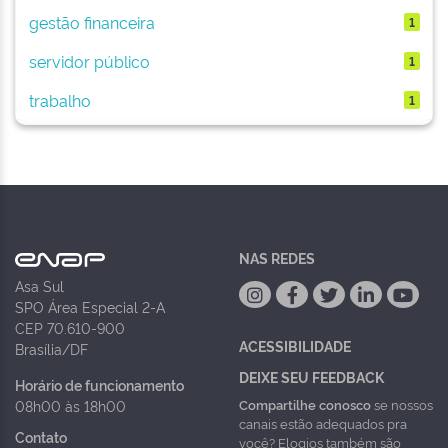
gestão financeira
1
servidor público
1
trabalho
1
NAS REDES
Asa Sul
SPO Área Especial 2-A
CEP 70.610-900
ACESSIBILIDADE
Brasília/DF
DEIXE SEU FEEDBACK
Horário de funcionamento
Compartilhe conosco
se nossos
08h00 às 18h00
canais estão adequados pra
Contato
você? Elogios também são