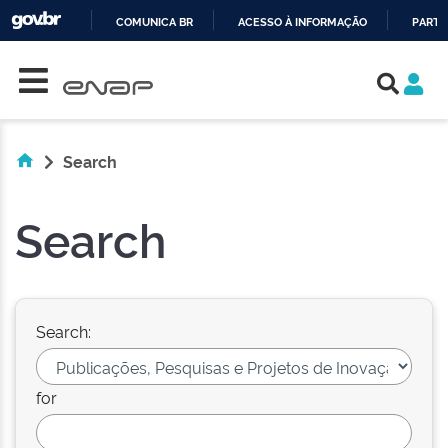
COMUNICA BR
ACESSO À INFORMAÇÃO
PARTI
Skip navigation
IR
PARA
O
CONTEÚDO
Search
Search
Search:
for