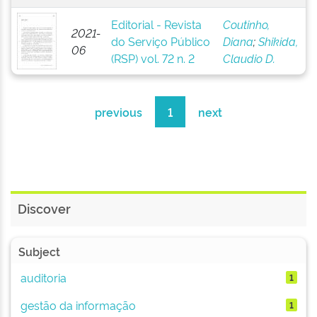
Editorial - Revista
Coutinho,
2021-
do Serviço Público
Diana
;
Shikida,
06
(RSP) vol. 72 n. 2
Claudio D.
previous
1
next
Discover
Subject
auditoria
1
gestão da informação
1