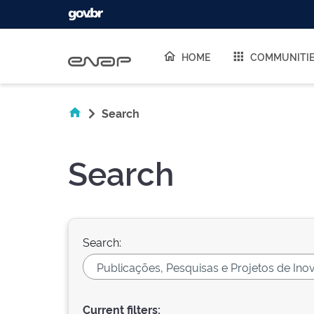
Skip navigation
HOME
COMMUNITI
Search
Search
Search:
Current filters: