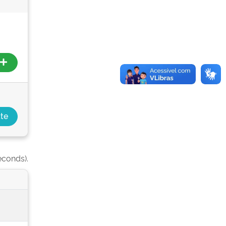
econds).