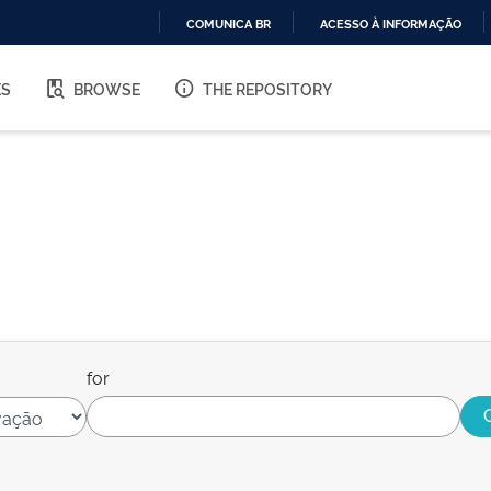
COMUNICA BR
ACESSO À INFORMAÇÃO
IR
PARA
ES
BROWSE
THE REPOSITORY
O
CONTEÚDO
for