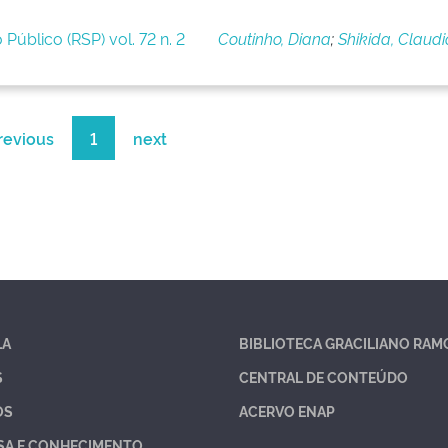
 Público (RSP) vol. 72 n. 2
Coutinho, Diana
;
Shikida, Claudi
revious
1
next
LA
BIBLIOTECA GRACILIANO RAM
S
CENTRAL DE CONTEÚDO
OS
ACERVO ENAP
SA E CONHECIMENTO