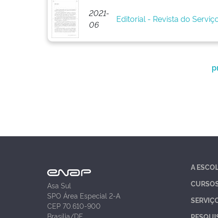
2021-
Editorial - Revista do Serviço
06
p
A ESCO
CURSO
Asa Sul
SPO Área Especial 2-A
SERVIÇ
CEP 70.610-900
Brasília/DF
PESQUI