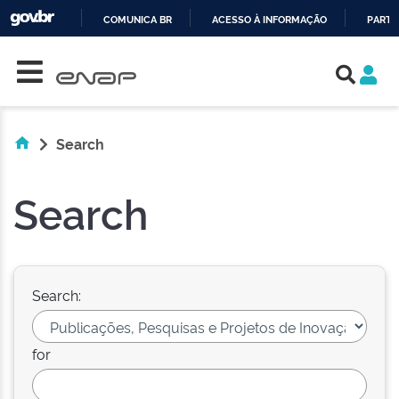
COMUNICA BR
ACESSO À INFORMAÇÃO
PARTI
Skip navigation
IR
PARA
O
CONTEÚDO
Search
Search
Search:
for