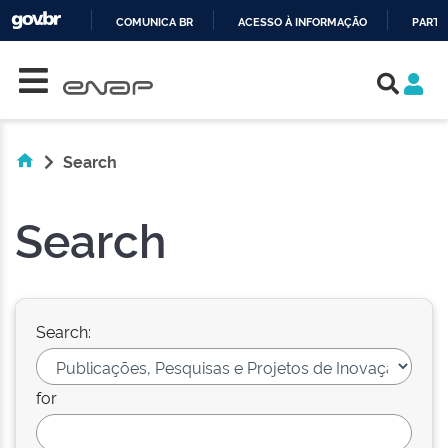
COMUNICA BR
ACESSO À INFORMAÇÃO
PARTI
Skip navigation
IR
PARA
O
CONTEÚDO
Search
Search
Search:
for