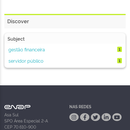
Discover
Subject
gestão financeira
1
servidor público
1
NAS REDES
Asa Sul
SPO Área Especial 2-A
CEP 70.610-900