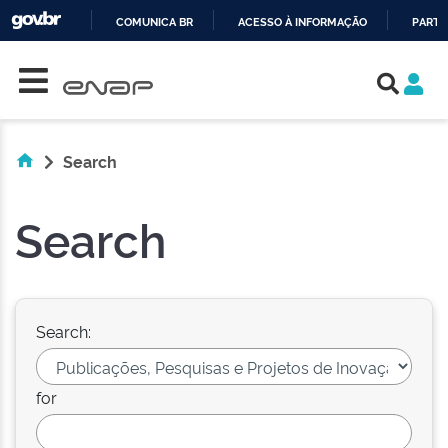
COMUNICA BR
ACESSO À INFORMAÇÃO
PARTI
Skip navigation
IR
PARA
O
CONTEÚDO
Search
Search
Search:
for