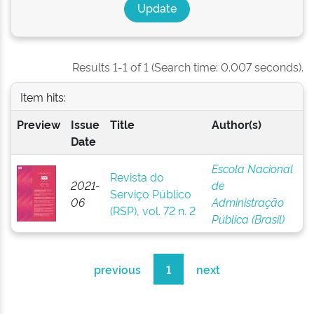
Results 1-1 of 1 (Search time: 0.007 seconds).
Item hits:
Preview
Issue
Title
Author(s)
Date
Escola Nacional
Revista do
2021-
de
Serviço Público
06
Administração
(RSP), vol. 72 n. 2
Pública (Brasil)
previous
1
next