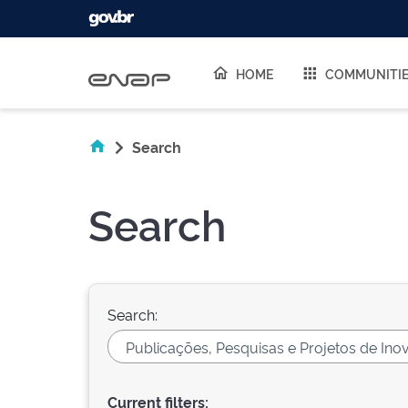
Skip navigation
HOME
COMMUNITI
Search
Search
Search:
Current filters: