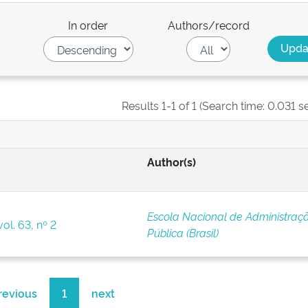
In order
Authors/record
Results 1-1 of 1 (Search time: 0.031 s
Author(s)
Escola Nacional de Administraç
ol. 63, nº 2
Pública (Brasil)
revious
1
next