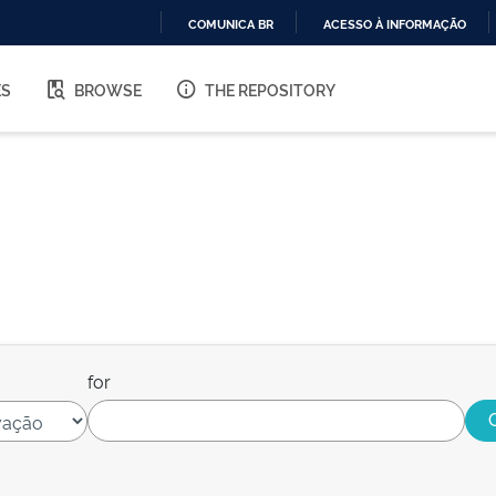
COMUNICA BR
ACESSO À INFORMAÇÃO
IR
PARA
ES
BROWSE
THE REPOSITORY
O
CONTEÚDO
for