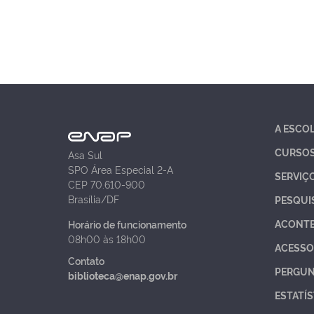
A ESCO
CURSO
Asa Sul
SPO Área Especial 2-A
SERVIÇ
CEP 70.610-900
Brasília/DF
PESQUI
ACONT
Horário de funcionamento
08h00 às 18h00
ACESSO
Contato
PERGUN
biblioteca@enap.gov.br
ESTATÍS