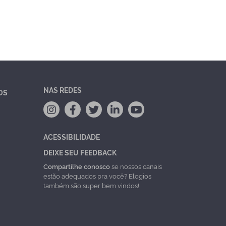
NAS REDES
OS
ACESSIBILIDADE
DEIXE SEU FEEDBACK
Compartilhe conosco
se nossos canais
estão adequados pra você? Elogios
também são super bem vindos!