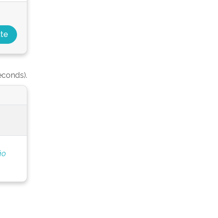
econds).
ão