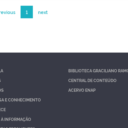
revious
1
next
LA
BIBLIOTECA GRACILIANO RAM
S
CENTRAL DE CONTEÚDO
OS
ACERVO ENAP
SA E CONHECIMENTO
ECE
 À INFORMAÇÃO