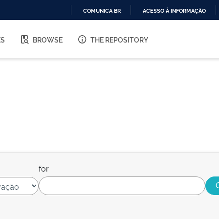
COMUNICA BR
ACESSO À INFORMAÇÃO
IR
PARA
ES
BROWSE
THE REPOSITORY
O
CONTEÚDO
for