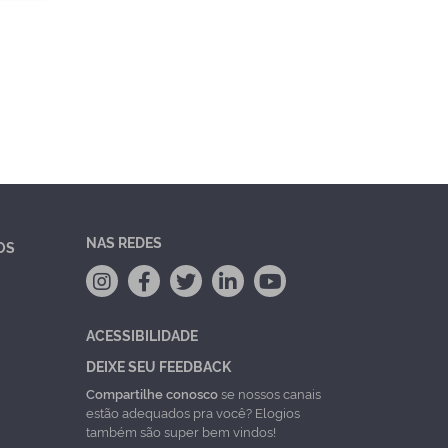
NAS REDES
OS
ACESSIBILIDADE
DEIXE SEU FEEDBACK
Compartilhe conosco
se nossos canais
estão adequados pra você? Elogios
também são super bem vindos!