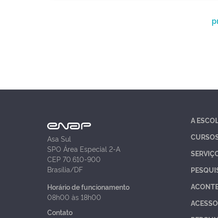
p
A ESCO
CURSO
Asa Sul
SPO Área Especial 2-A
SERVIÇ
CEP 70.610-900
Brasília/DF
PESQUI
ACONT
Horário de funcionamento
08h00 às 18h00
ACESSO
Contato