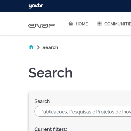
Skip navigation
HOME
COMMUNITI
Search
Search
Search:
Current filters: