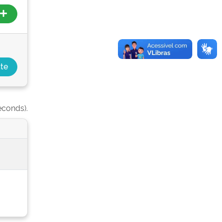
econds).