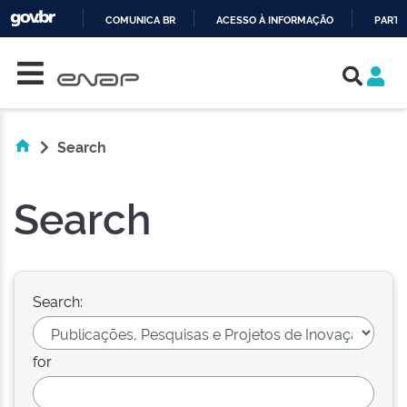
COMUNICA BR
ACESSO À INFORMAÇÃO
PARTI
Skip navigation
IR
PARA
O
CONTEÚDO
Search
Search
Search:
for