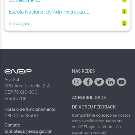
Escola Nacional de Administração ...
1
inovação
1
NAS REDES
Asa Sul
SPO Área Especial 2-A
CEP 70.610-900
ACESSIBILIDADE
Brasília/DF
DEIXE SEU FEEDBACK
Horário de funcionamento
Compartilhe conosco
se nossos
08h00 às 18h00
canais estão adequados pra
Contato
você? Elogios também são
biblioteca@enap.gov.br
super bem vindos!