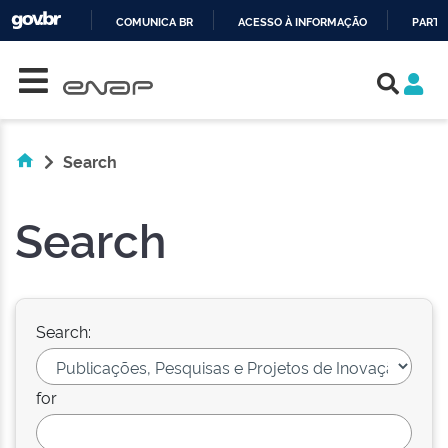
COMUNICA BR
ACESSO À INFORMAÇÃO
PARTI
Skip navigation
IR
PARA
O
CONTEÚDO
Search
Search
Search:
for