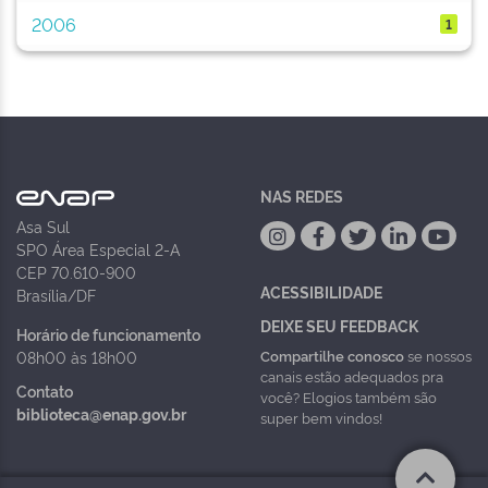
2006
1
NAS REDES
Asa Sul
SPO Área Especial 2-A
CEP 70.610-900
ACESSIBILIDADE
Brasília/DF
DEIXE SEU FEEDBACK
Horário de funcionamento
Compartilhe conosco
se nossos
08h00 às 18h00
canais estão adequados pra
Contato
você? Elogios também são
biblioteca@enap.gov.br
super bem vindos!