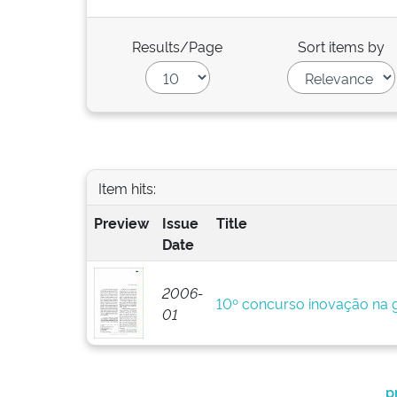
Results/Page
Sort items by
Item hits:
Preview
Issue
Title
Date
2006-
10º concurso inovação na g
01
p