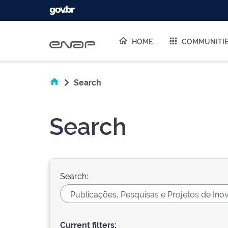
Skip navigation
HOME
COMMUNITI
Search
Search
Search:
Current filters: