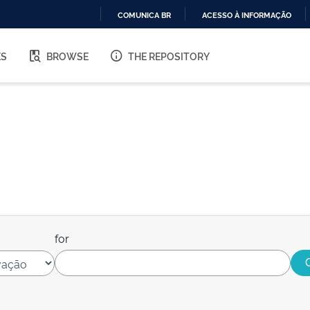
COMUNICA BR
ACESSO À INFORMAÇÃO
IR
PARA
ES
BROWSE
THE REPOSITORY
O
CONTEÚDO
for