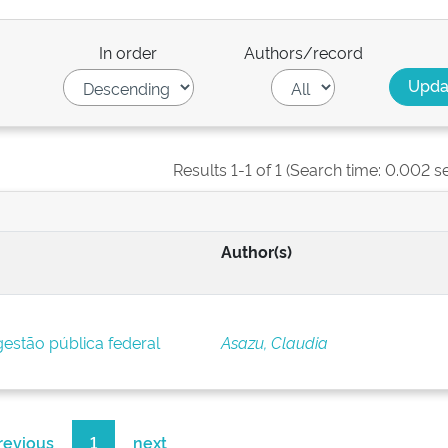
In order
Authors/record
Results 1-1 of 1 (Search time: 0.002 s
Author(s)
estão pública federal
Asazu, Claudia
revious
1
next