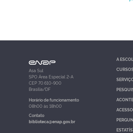
A ESCO
CURSO
Asa Sul
SPO Área Especial 2-A
SERVIÇ
CEP 70.610-900
Brasília/DF
PESQUI
ACONT
Horário de funcionamento
08h00 às 18h00
ACESSO
Contato
PERGUN
biblioteca@enap.gov.br
ESTATÍS