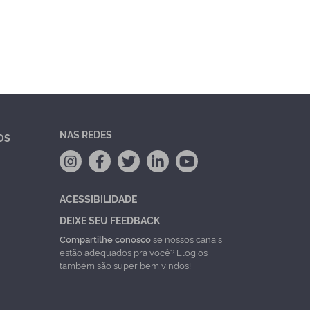
NAS REDES
OS
ACESSIBILIDADE
DEIXE SEU FEEDBACK
Compartilhe conosco
se nossos canais
estão adequados pra você? Elogios
também são super bem vindos!