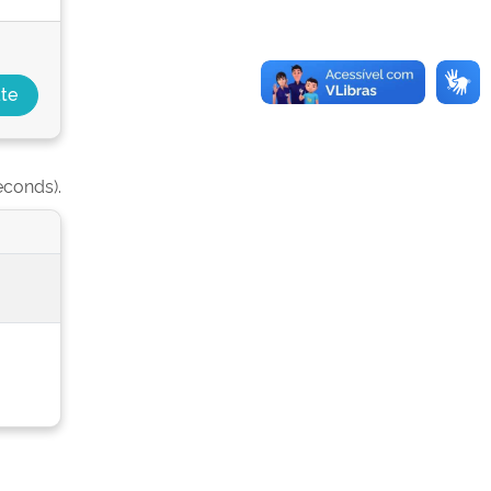
econds).