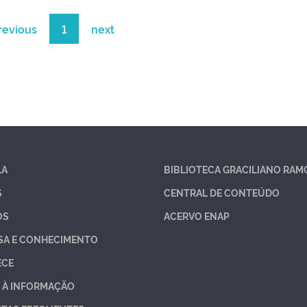
revious
1
next
LA
BIBLIOTECA GRACILIANO RAM
S
CENTRAL DE CONTEÚDO
OS
ACERVO ENAP
SA E CONHECIMENTO
ECE
 À INFORMAÇÃO