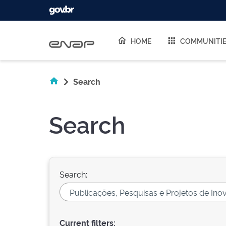
Skip navigation
HOME
COMMUNITI
Search
Search
Search:
Current filters: