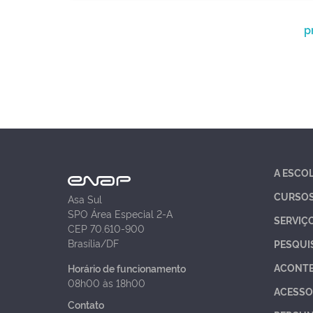
p
A ESCO
CURSO
Asa Sul
SPO Área Especial 2-A
SERVIÇ
CEP 70.610-900
Brasília/DF
PESQUI
ACONT
Horário de funcionamento
08h00 às 18h00
ACESSO
Contato