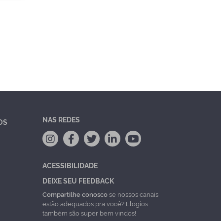
NAS REDES
OS
ACESSIBILIDADE
DEIXE SEU FEEDBACK
Compartilhe conosco
se nossos canais
estão adequados pra você? Elogios
também são super bem vindos!