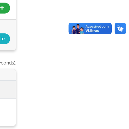
econds).