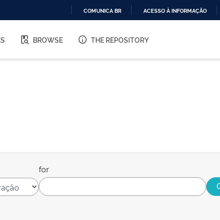
COMUNICA BR
ACESSO À INFORMAÇÃO
IR
PARA
ES
BROWSE
THE REPOSITORY
O
CONTEÚDO
for