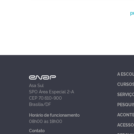
p
A ESCO
CURSO
Asa Sul
SPO Área Especial 2-A
SERVIÇ
CEP 70.610-900
Brasília/DF
PESQUI
ACONT
Horário de funcionamento
08h00 às 18h00
ACESSO
Contato