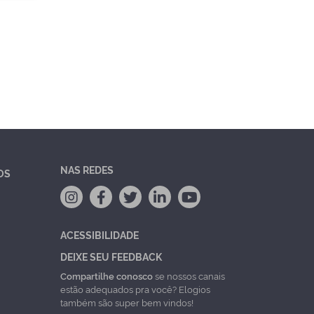
NAS REDES
OS
ACESSIBILIDADE
DEIXE SEU FEEDBACK
Compartilhe conosco
se nossos canais
estão adequados pra você? Elogios
também são super bem vindos!