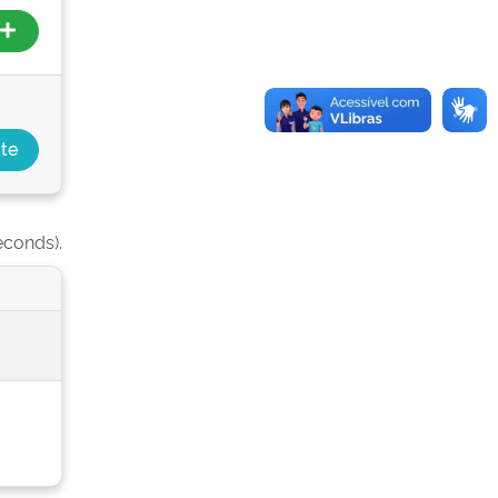
econds).