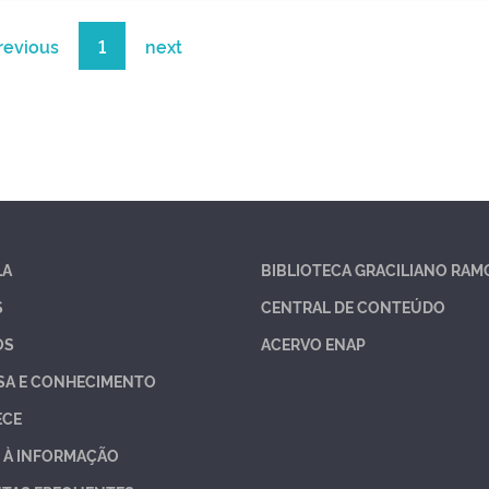
revious
1
next
LA
BIBLIOTECA GRACILIANO RAM
S
CENTRAL DE CONTEÚDO
OS
ACERVO ENAP
SA E CONHECIMENTO
ECE
 À INFORMAÇÃO