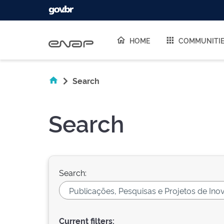
Skip navigation
HOME
COMMUNITI
Search
Search
Search:
Current filters: