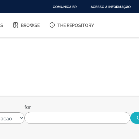
COMUNICA BR
ACESSO À INFORMAÇÃO
IR
PARA
ES
BROWSE
THE REPOSITORY
O
CONTEÚDO
for