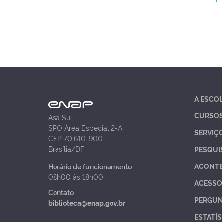
A ESCO
CURSO
Asa Sul
SPO Área Especial 2-A
SERVIÇ
CEP 70.610-900
Brasília/DF
PESQUI
ACONT
Horário de funcionamento
08h00 às 18h00
ACESSO
Contato
PERGUN
biblioteca@enap.gov.br
ESTATÍS