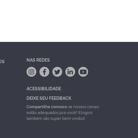
NAS REDES
OS
ACESSIBILIDADE
DEIXE SEU FEEDBACK
Compartilhe conosco
se nossos canais
estão adequados pra você? Elogios
também são super bem vindos!