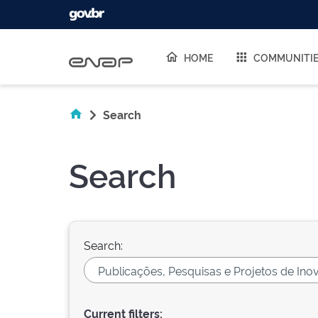
Skip navigation
HOME
COMMUNITI
Search
Search
Search:
Current filters: