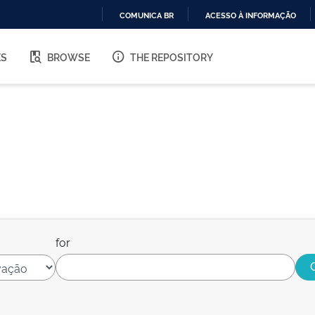
COMUNICA BR
ACESSO À INFORMAÇÃO
IR
PARA
ES
BROWSE
THE REPOSITORY
O
CONTEÚDO
for