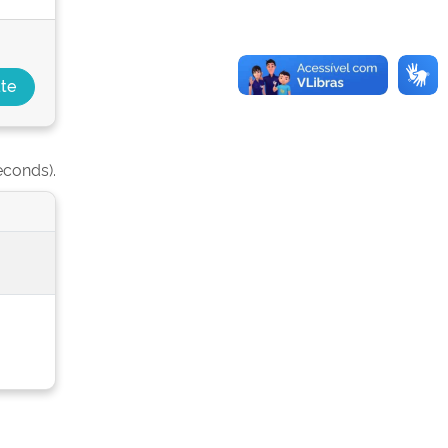
econds).