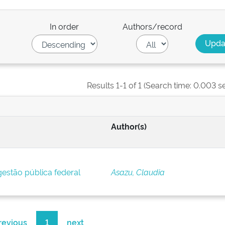
In order
Authors/record
Results 1-1 of 1 (Search time: 0.003 s
Author(s)
estão pública federal
Asazu, Claudia
revious
1
next