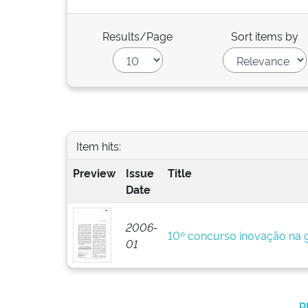
Results/Page
Sort items by
Item hits:
Preview
Issue
Title
Date
2006-
10º concurso inovação na g
01
p