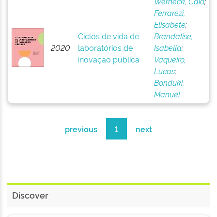
Werneck, Caio
;
Ferrarezi,
Elisabete
;
Ciclos de vida de
Brandalise,
2020
laboratórios de
Isabella
;
inovação pública
Vaqueiro,
Lucas
;
Bonduki,
Manuel
previous
1
next
Discover