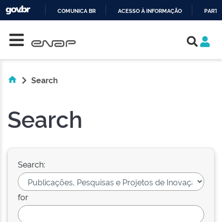
COMUNICA BR
ACESSO À INFORMAÇÃO
PARTI
Skip navigation
IR
PARA
O
CONTEÚDO
Search
Search
Search:
for