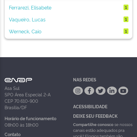
Ferrarezi, Elisabete
1
Vaqueiro, Lucas
1
Werneck, Caio
1
NAS REDES
Asa Sul
SPO Área Especial 2-A
CEP 70.610-900
ACESSIBILIDADE
Brasília/DF
DEIXE SEU FEEDBACK
Horário de funcionamento
Compartilhe conosco
se nossos
08h00 às 18h00
canais estão adequados pra
Contato
você? Elogios também são