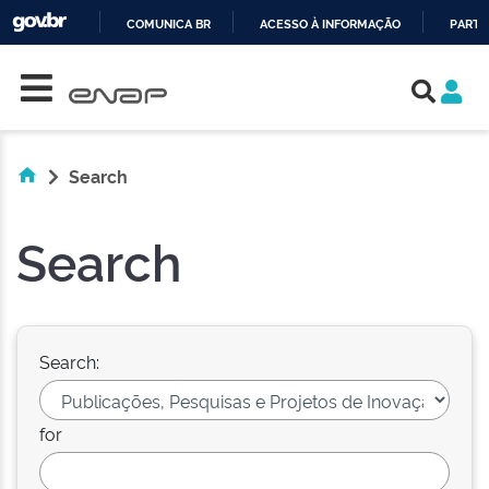
COMUNICA BR
ACESSO À INFORMAÇÃO
PARTI
Skip navigation
IR
PARA
O
CONTEÚDO
Search
Search
Search:
for