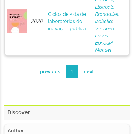
Elisabete
;
Ciclos de vida de
Brandalise,
2020
laboratórios de
Isabella
;
inovação pública
Vaqueiro,
Lucas
;
Bonduki,
Manuel
previous
1
next
Discover
Author