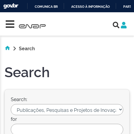
COMUNICA BR
ACESSO À INFORMAÇÃO
PARTI
Skip navigation
IR
PARA
O
CONTEÚDO
Search
Search
Search:
for