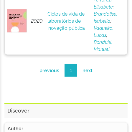
Elisabete
;
Ciclos de vida de
Brandalise,
2020
laboratórios de
Isabella
;
inovação pública
Vaqueiro,
Lucas
;
Bonduki,
Manuel
previous
1
next
Discover
Author