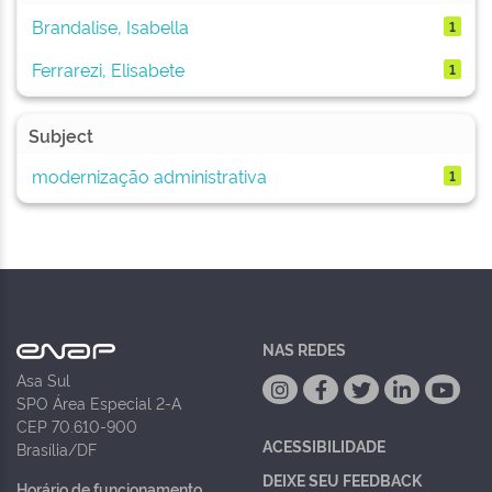
Brandalise, Isabella
1
Ferrarezi, Elisabete
1
Subject
modernização administrativa
1
NAS REDES
Asa Sul
SPO Área Especial 2-A
CEP 70.610-900
ACESSIBILIDADE
Brasília/DF
DEIXE SEU FEEDBACK
Horário de funcionamento