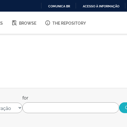
COMUNICA BR
ACESSO À INFORMAÇÃO
IR
PARA
ES
BROWSE
THE REPOSITORY
O
CONTEÚDO
for