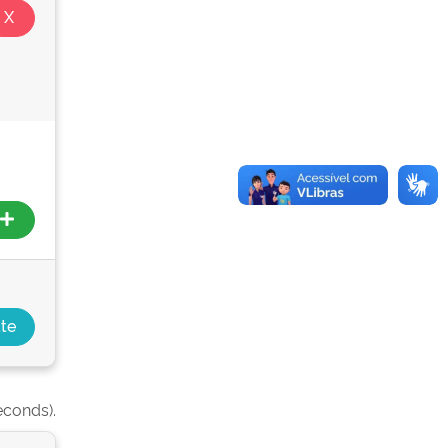
econds).