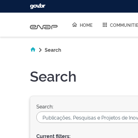
Skip navigation
HOME
COMMUNITI
Search
Search
Search:
Current filters: