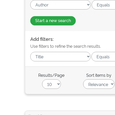
Start a new search
Add filters:
Use filters to refine the search results.
Results/Page
Sort items by