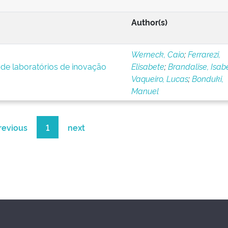
Author(s)
Werneck, Caio
;
Ferrarezi,
 de laboratórios de inovação
Elisabete
;
Brandalise, Isab
Vaqueiro, Lucas
;
Bonduki,
Manuel
revious
1
next