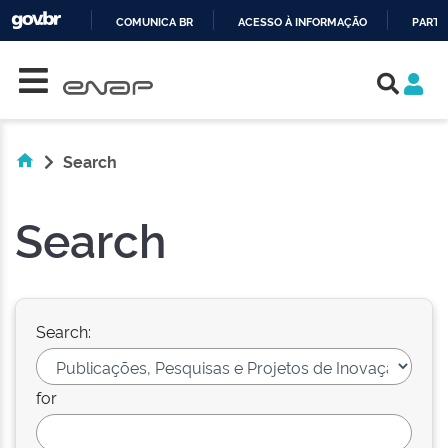
COMUNICA BR
ACESSO À INFORMAÇÃO
PARTI
Skip navigation
IR
PARA
O
CONTEÚDO
Search
Search
Search:
for