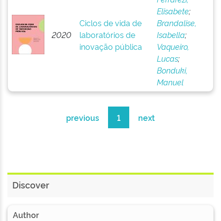
Elisabete
;
Ciclos de vida de
Brandalise,
2020
laboratórios de
Isabella
;
inovação pública
Vaqueiro,
Lucas
;
Bonduki,
Manuel
previous
1
next
Discover
Author