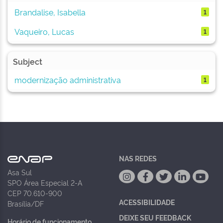
Brandalise, Isabella
1
Vaqueiro, Lucas
1
Subject
modernização administrativa
1
NAS REDES
Asa Sul
SPO Área Especial 2-A
CEP 70.610-900
ACESSIBILIDADE
Brasília/DF
DEIXE SEU FEEDBACK
Horário de funcionamento