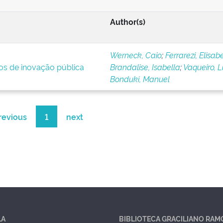
Author(s)
Werneck, Caio
;
Ferrarezi, Elisab
ios de inovação pública
Brandalise, Isabella
;
Vaqueiro, 
Bonduki, Manuel
revious
1
next
LA
BIBLIOTECA GRACILIANO RAM