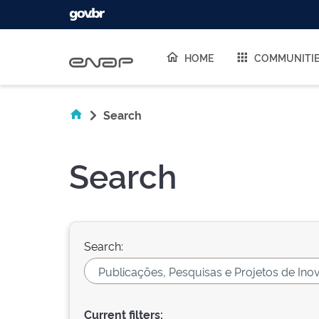
Skip navigation
HOME
COMMUNITI
Search
Search
Search:
Current filters: