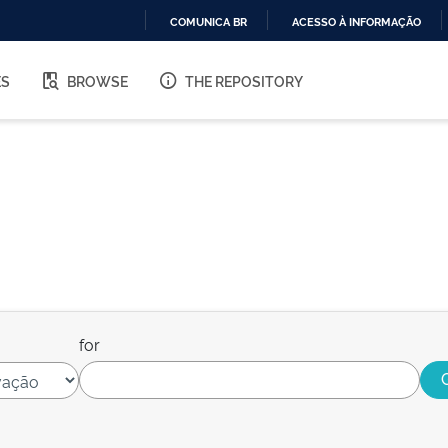
COMUNICA BR
ACESSO À INFORMAÇÃO
IR
PARA
ES
BROWSE
THE REPOSITORY
O
CONTEÚDO
for