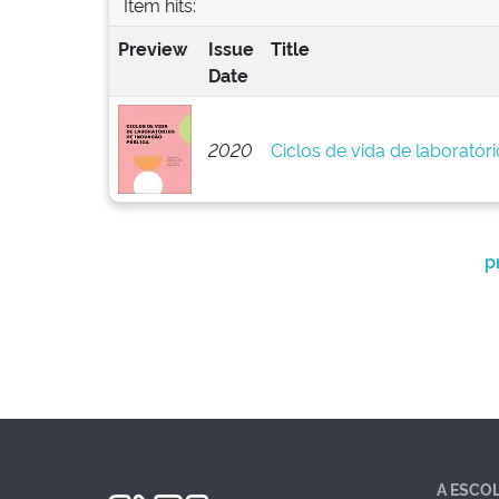
Item hits:
Preview
Issue
Title
Date
2020
Ciclos de vida de laboratór
p
A ESCO