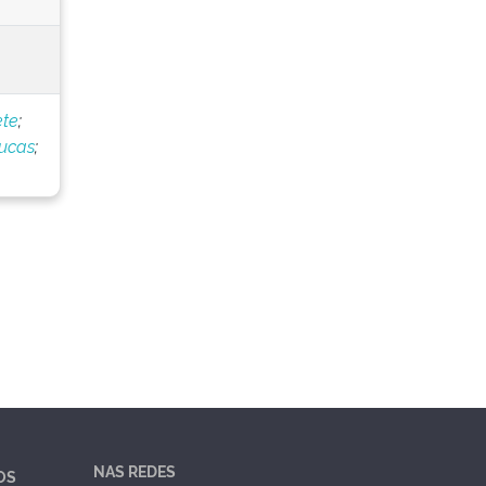
ete
;
Lucas
;
NAS REDES
OS