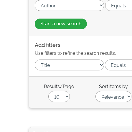
Start a new search
Add filters:
Use filters to refine the search results.
Results/Page
Sort items by