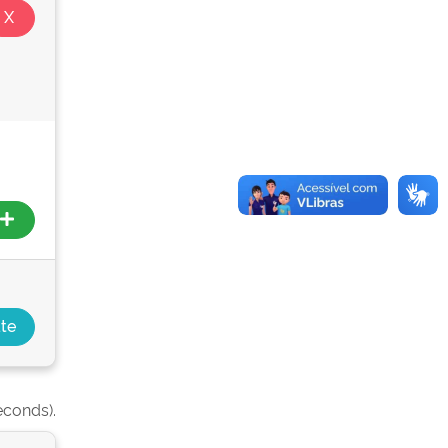
econds).