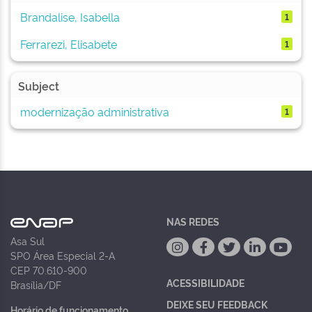
Brandalise, Isabella
1
Ferrarezi, Elisabete
1
Subject
modernização administrativa
1
NAS REDES
Asa Sul
SPO Área Especial 2-A
CEP 70.610-900
ACESSIBILIDADE
Brasília/DF
DEIXE SEU FEEDBACK
Horário de funcionamento