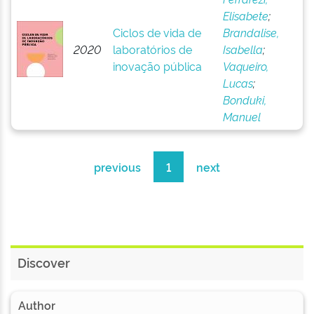
Elisabete
;
Ciclos de vida de
Brandalise,
2020
laboratórios de
Isabella
;
inovação pública
Vaqueiro,
Lucas
;
Bonduki,
Manuel
previous
1
next
Discover
Author