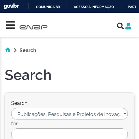
COMUNICA BR
ACESSO À INFORMAÇÃO
PARTI
Skip navigation
IR
PARA
O
CONTEÚDO
Search
Search
Search:
for