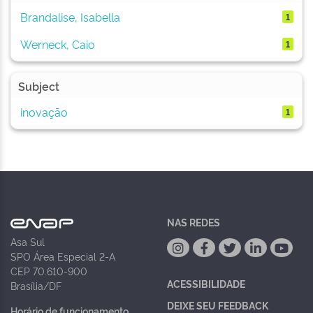
Brandalise, Isabella
1
Werneck, Caio
1
Subject
inovação
1
NAS REDES
Asa Sul
SPO Área Especial 2-A
CEP 70.610-900
ACESSIBILIDADE
Brasília/DF
DEIXE SEU FEEDBACK
Horário de funcionamento