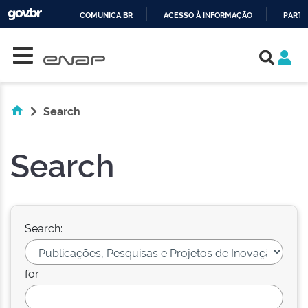
COMUNICA BR
ACESSO À INFORMAÇÃO
PARTI
Skip navigation
IR
PARA
O
CONTEÚDO
Search
Search
Search:
for