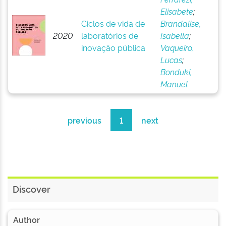
Elisabete
;
Ciclos de vida de
Brandalise,
2020
laboratórios de
Isabella
;
inovação pública
Vaqueiro,
Lucas
;
Bonduki,
Manuel
previous
1
next
Discover
Author