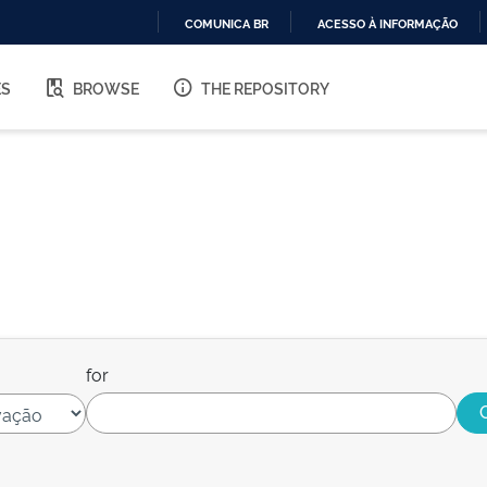
COMUNICA BR
ACESSO À INFORMAÇÃO
IR
PARA
ES
BROWSE
THE REPOSITORY
O
CONTEÚDO
for