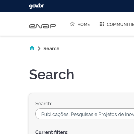
Skip navigation
HOME
COMMUNITI
Search
Search
Search:
Current filters: