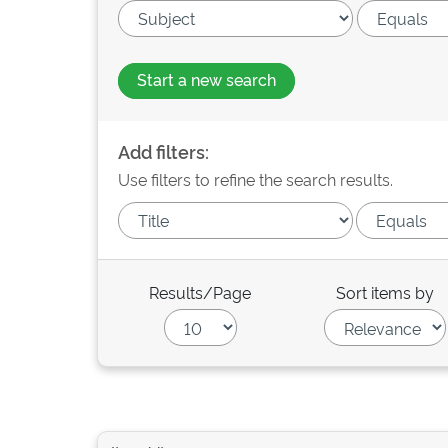
Start a new search
Add filters:
Use filters to refine the search results.
Results/Page
Sort items by