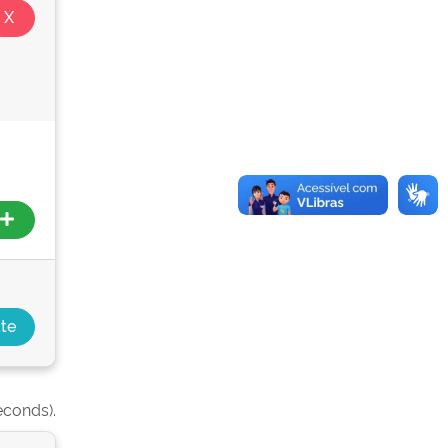
econds).