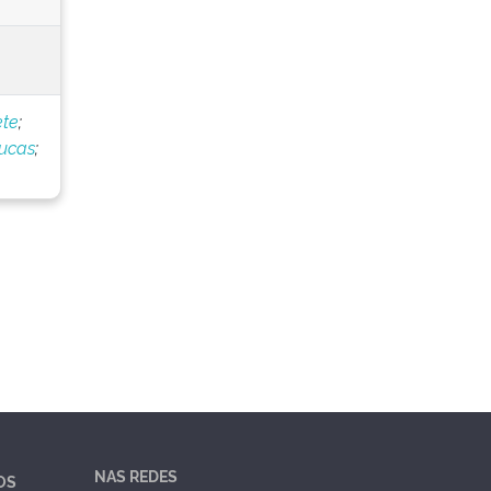
ete
;
Lucas
;
NAS REDES
OS