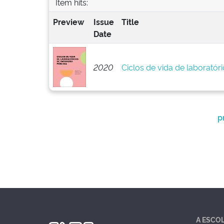
Item hits:
Preview
Issue
Title
Date
2020
Ciclos de vida de laboratór
p
A ESCO