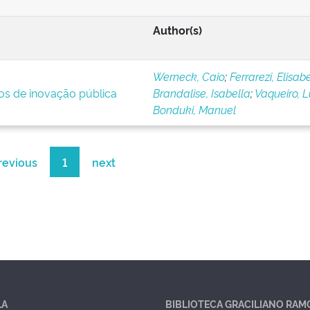
Author(s)
Werneck, Caio
;
Ferrarezi, Elisab
ios de inovação pública
Brandalise, Isabella
;
Vaqueiro, 
Bonduki, Manuel
revious
1
next
LA
BIBLIOTECA GRACILIANO RAM