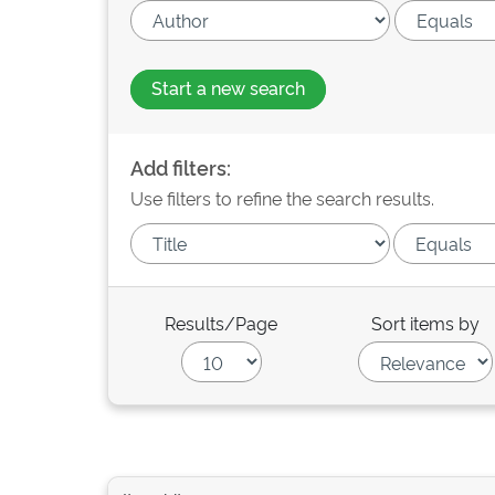
Start a new search
Add filters:
Use filters to refine the search results.
Results/Page
Sort items by