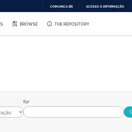
COMUNICA BR
ACESSO À INFORMAÇÃO
IR
PARA
ES
BROWSE
THE REPOSITORY
O
CONTEÚDO
for