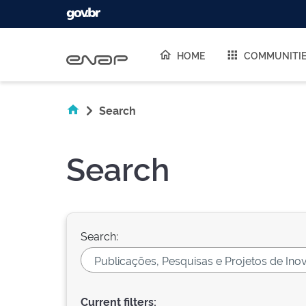
Skip navigation
HOME
COMMUNITI
Search
Search
Search:
Current filters: