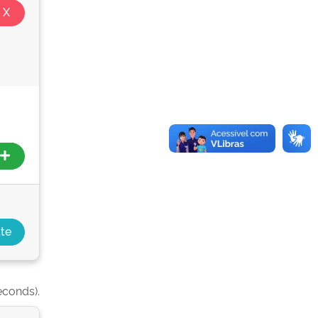
econds).