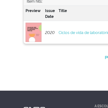
Item hits:
Preview
Issue
Title
Date
2020
Ciclos de vida de laboratór
p
A ESCO