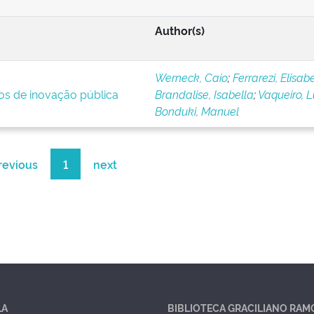
Author(s)
Werneck, Caio
;
Ferrarezi, Elisab
ios de inovação pública
Brandalise, Isabella
;
Vaqueiro, 
Bonduki, Manuel
revious
1
next
LA
BIBLIOTECA GRACILIANO RAM