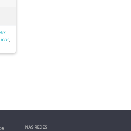
ete
;
Lucas
;
NAS REDES
OS