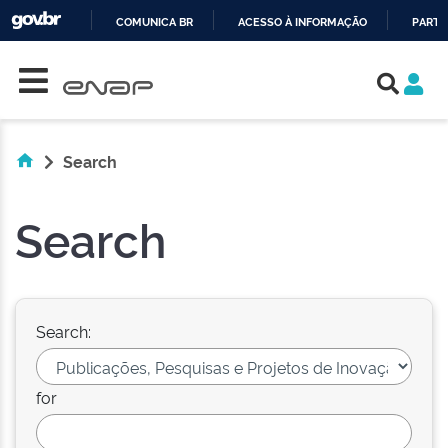
COMUNICA BR
ACESSO À INFORMAÇÃO
PARTI
Skip navigation
IR
PARA
O
CONTEÚDO
Search
Search
Search:
for