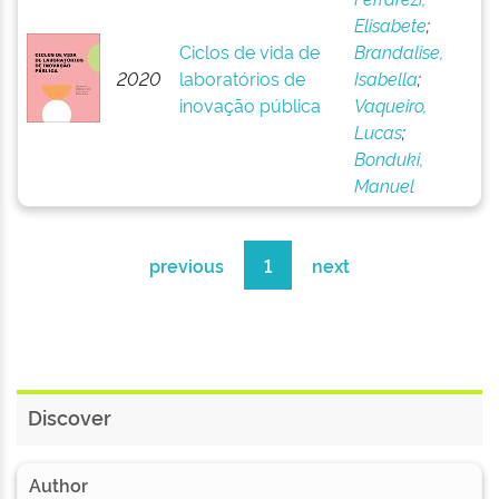
Elisabete
;
Ciclos de vida de
Brandalise,
2020
laboratórios de
Isabella
;
inovação pública
Vaqueiro,
Lucas
;
Bonduki,
Manuel
previous
1
next
Discover
Author