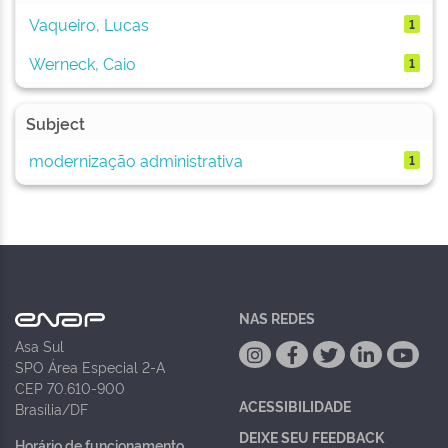
Vaqueiro, Lucas
1
Werneck, Caio
1
Subject
modernização administrativa
1
NAS REDES
Asa Sul
SPO Área Especial 2-A
CEP 70.610-900
ACESSIBILIDADE
Brasília/DF
DEIXE SEU FEEDBACK
Horário de funcionamento