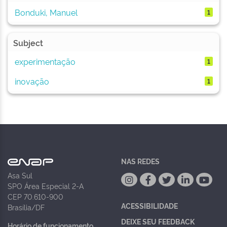
Bonduki, Manuel
1
Subject
experimentação
1
inovação
1
NAS REDES
Asa Sul
SPO Área Especial 2-A
CEP 70.610-900
ACESSIBILIDADE
Brasília/DF
DEIXE SEU FEEDBACK
Horário de funcionamento