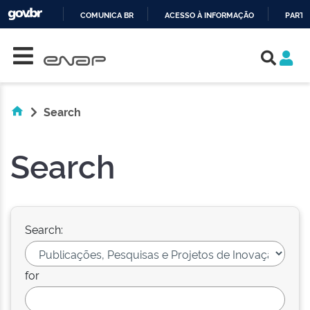
COMUNICA BR
ACESSO À INFORMAÇÃO
PARTI
Skip navigation
IR
PARA
O
CONTEÚDO
Search
Search
Search:
for