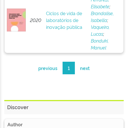
Elisabete
;
Ciclos de vida de
Brandalise,
2020
laboratórios de
Isabella
;
inovação pública
Vaqueiro,
Lucas
;
Bonduki,
Manuel
previous
1
next
Discover
Author