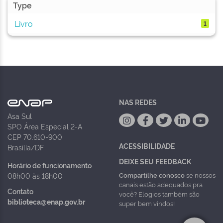
Type
Livro
1
NAS REDES
Asa Sul
SPO Área Especial 2-A
CEP 70.610-900
ACESSIBILIDADE
Brasília/DF
DEIXE SEU FEEDBACK
Horário de funcionamento
Compartilhe conosco
se nossos
08h00 às 18h00
canais estão adequados pra
Contato
você? Elogios também são
biblioteca@enap.gov.br
super bem vindos!