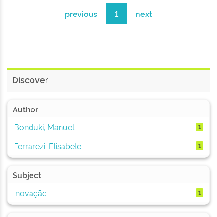
previous
1
next
Discover
Author
Bonduki, Manuel
1
Ferrarezi, Elisabete
1
Subject
inovação
1