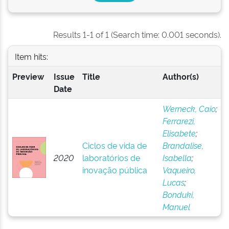
Results 1-1 of 1 (Search time: 0.001 seconds).
Item hits:
Preview
Issue
Title
Author(s)
Date
Werneck, Caio
;
Ferrarezi,
Elisabete
;
Ciclos de vida de
Brandalise,
2020
laboratórios de
Isabella
;
inovação pública
Vaqueiro,
Lucas
;
Bonduki,
Manuel