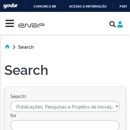
COMUNICA BR
ACESSO À INFORMAÇÃO
PARTI
Skip navigation
IR
PARA
O
CONTEÚDO
Search
Search
Search:
for