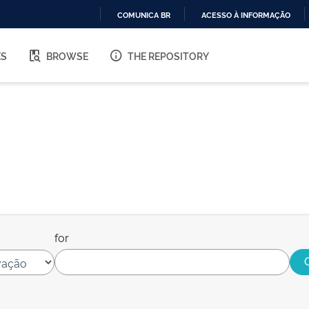
COMUNICA BR
ACESSO À INFORMAÇÃO
IR
PARA
ES
BROWSE
THE REPOSITORY
O
CONTEÚDO
for