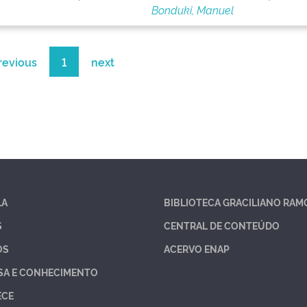
Bonduki, Manuel
revious
1
next
LA
BIBLIOTECA GRACILIANO RAM
S
CENTRAL DE CONTEÚDO
OS
ACERVO ENAP
SA E CONHECIMENTO
ECE