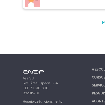
p
A ESCO
CURSO
Asa Sul
SPO Área Especial 2-A
SERVIÇ
CEP 70.610-900
Brasília/DF
PESQUI
ACONT
Horário de funcionamento