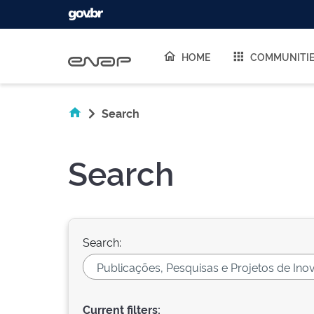
Skip navigation
HOME
COMMUNITI
Search
Search
Search:
Current filters: