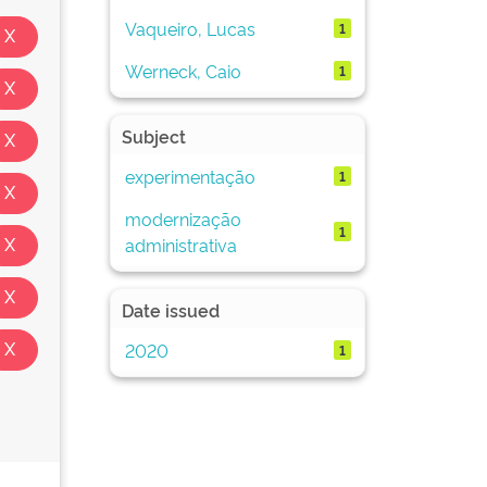
Vaqueiro, Lucas
1
Werneck, Caio
1
Subject
experimentação
1
modernização
1
administrativa
Date issued
2020
1