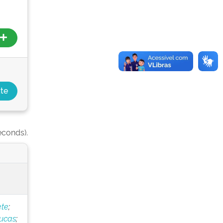
econds).
ete
;
Lucas
;