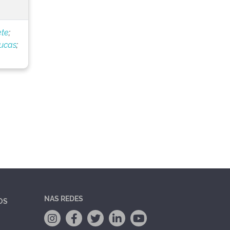
ete
;
Lucas
;
NAS REDES
OS