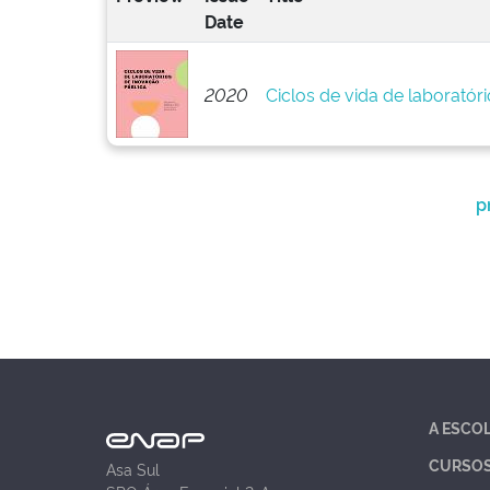
Date
2020
Ciclos de vida de laboratór
p
A ESCO
CURSO
Asa Sul