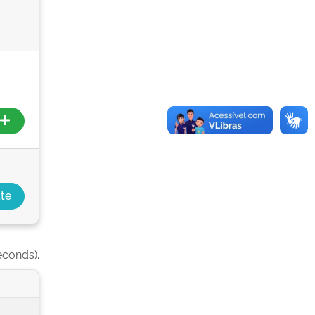
econds).