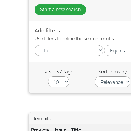
Start a new search
Add filters:
Use filters to refine the search results.
Results/Page
Sort items by
Item hits:
Preview
Issue
Title