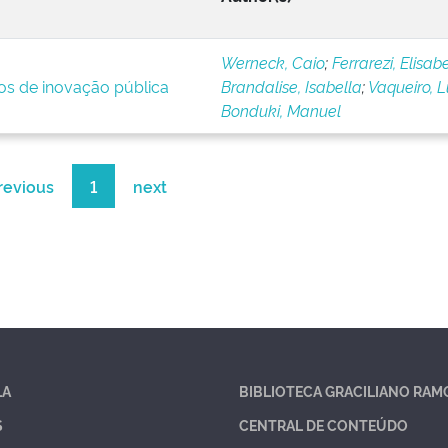
Werneck, Caio
;
Ferrarezi, Elisab
ios de inovação pública
Brandalise, Isabella
;
Vaqueiro, 
Bonduki, Manuel
revious
1
next
LA
BIBLIOTECA GRACILIANO RAM
S
CENTRAL DE CONTEÚDO