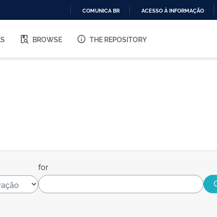
COMUNICA BR
ACESSO À INFORMAÇÃO
IR
PARA
ES
BROWSE
THE REPOSITORY
O
CONTEÚDO
for