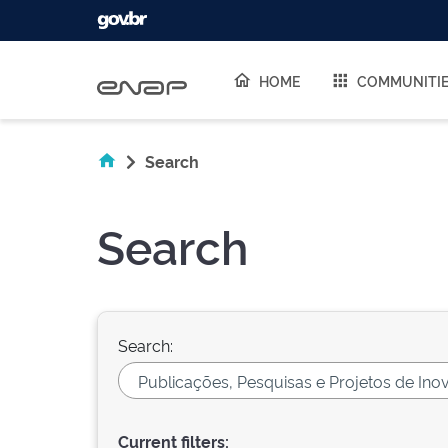
Skip navigation
HOME
COMMUNITI
Search
Search
Search:
Current filters: