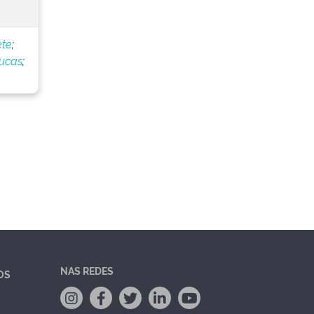
ete
;
Lucas
;
NAS REDES
OS