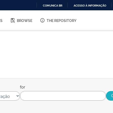
COMUNICA BR
ACESSO À INFORMAÇÃO
IR
PARA
ES
BROWSE
THE REPOSITORY
O
CONTEÚDO
for