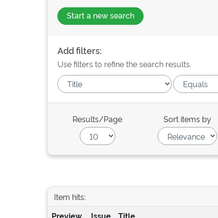
Start a new search
Add filters:
Use filters to refine the search results.
Results/Page
Sort items by
Item hits:
Preview
Issue
Title