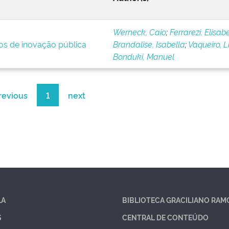
Werneck, Caio
;
Ferrarezi, Elisab
ios de inovação pública
Brandalise, Isabella
;
Vaqueiro, 
Bonduki, Manuel
revious
1
next
LA
BIBLIOTECA GRACILIANO RAM
S
CENTRAL DE CONTEÚDO