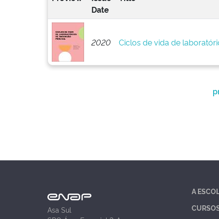
Date
2020
Ciclos de vida de laboratór
p
A ESCO
CURSO
Asa Sul