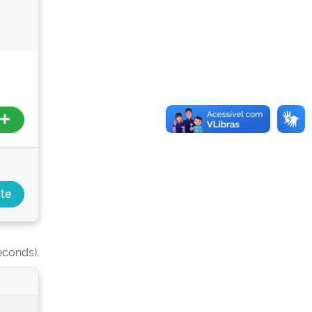
econds).