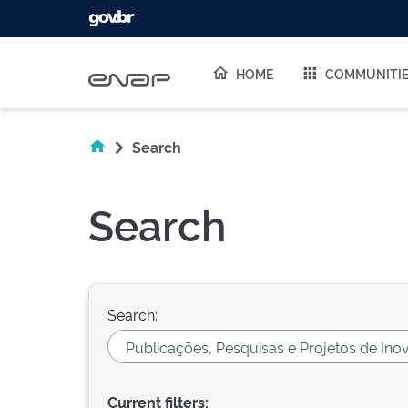
Skip navigation
HOME
COMMUNITI
Search
Search
Search:
Current filters: