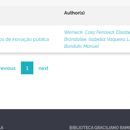
Author(s)
Werneck, Caio
;
Ferrarezi, Elisab
ios de inovação pública
Brandalise, Isabella
;
Vaqueiro, 
Bonduki, Manuel
revious
1
next
LA
BIBLIOTECA GRACILIANO RAM