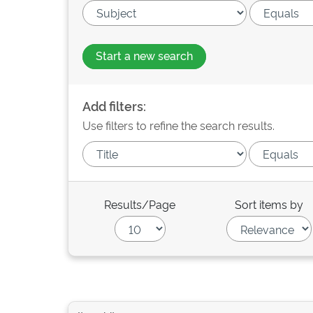
Start a new search
Add filters:
Use filters to refine the search results.
Results/Page
Sort items by