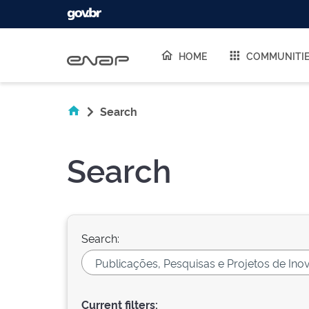
Skip navigation
HOME
COMMUNITI
Search
Search
Search:
Current filters: