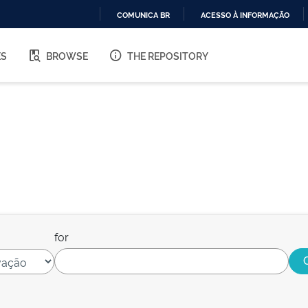
COMUNICA BR
ACESSO À INFORMAÇÃO
IR
PARA
ES
BROWSE
THE REPOSITORY
O
CONTEÚDO
for