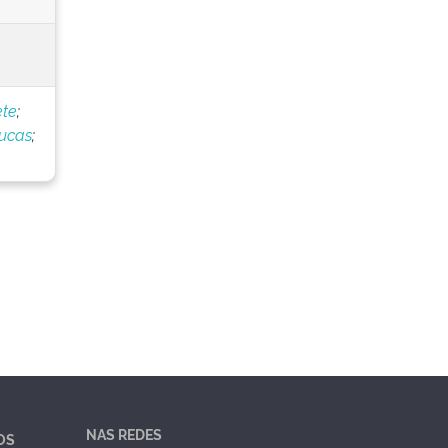
ete
;
Lucas
;
NAS REDES
OS