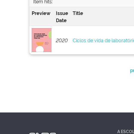
Item hits:
Preview
Issue
Title
Date
2020
Ciclos de vida de laboratór
p
A ESCO