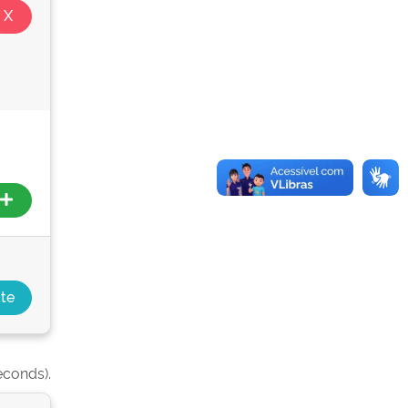
econds).