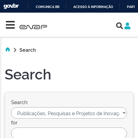
COMUNICA BR
ACESSO À INFORMAÇÃO
PARTI
Skip navigation
IR
PARA
O
CONTEÚDO
Search
Search
Search:
for