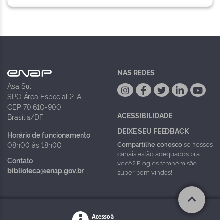
NAS REDES
Asa Sul
SPO Área Especial 2-A
CEP 70.610-900
ACESSIBILIDADE
Brasília/DF
DEIXE SEU FEEDBACK
Horário de funcionamento
Compartilhe conosco
se nossos
08h00 às 18h00
canais estão adequados pra
Contato
você? Elogios também são
biblioteca@enap.gov.br
super bem vindos!