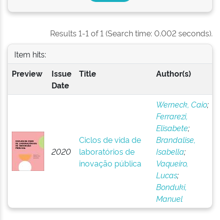
Results 1-1 of 1 (Search time: 0.002 seconds).
Item hits:
Preview
Issue
Title
Author(s)
Date
Werneck, Caio
;
Ferrarezi,
Elisabete
;
Ciclos de vida de
Brandalise,
2020
laboratórios de
Isabella
;
inovação pública
Vaqueiro,
Lucas
;
Bonduki,
Manuel