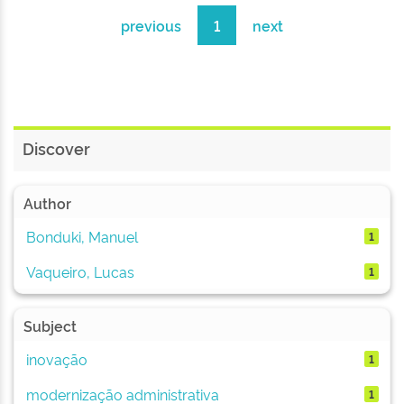
previous
1
next
Discover
Author
Bonduki, Manuel
1
Vaqueiro, Lucas
1
Subject
inovação
1
modernização administrativa
1