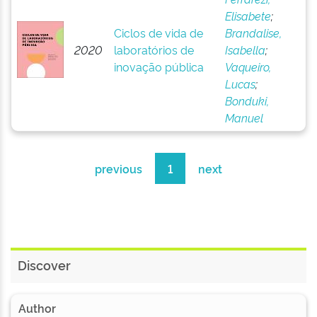
Elisabete
;
Ciclos de vida de
Brandalise,
2020
laboratórios de
Isabella
;
inovação pública
Vaqueiro,
Lucas
;
Bonduki,
Manuel
previous
1
next
Discover
Author