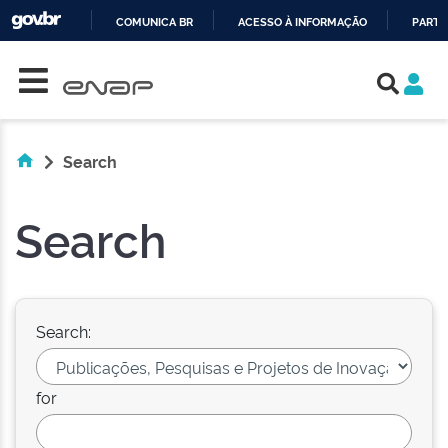
COMUNICA BR
ACESSO À INFORMAÇÃO
PARTI
Skip navigation
IR
PARA
O
CONTEÚDO
Search
Search
Search:
for