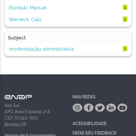
Bonduki, Manuel
1
Werneck, Caio
1
Subject
modernização administrativa
1
NAS REDES
Asa Sul
SPO Área Especial 2-A
CEP 70.610-900
ACESSIBILIDADE
Brasília/DF
DEIXE SEU FEEDBACK
Horário de funcionamento