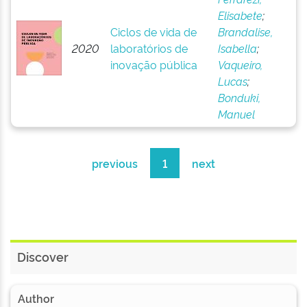
Elisabete
;
Ciclos de vida de
Brandalise,
2020
laboratórios de
Isabella
;
inovação pública
Vaqueiro,
Lucas
;
Bonduki,
Manuel
previous
1
next
Discover
Author