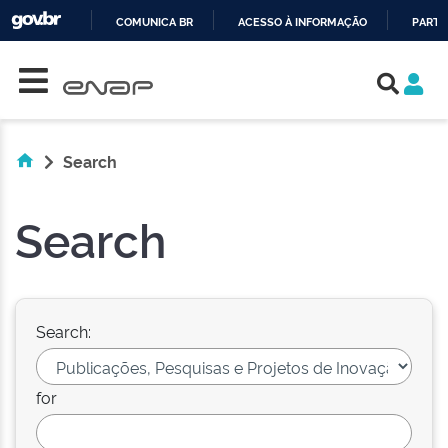
COMUNICA BR
ACESSO À INFORMAÇÃO
PARTI
Skip navigation
IR
PARA
O
CONTEÚDO
Search
Search
Search:
for