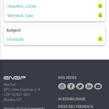
Vaqueiro, Lucas
1
Werneck, Caio
1
Subject
inovação
1
NAS REDES
Asa Sul
SPO Área Especial 2-A
CEP 70.610-900
ACESSIBILIDADE
Brasília/DF
DEIXE SEU FEEDBACK
Horário de funcionamento