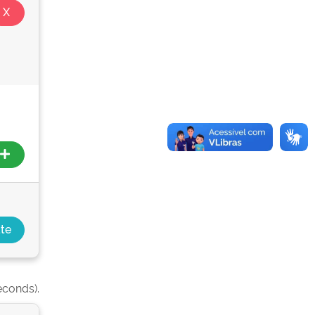
econds).