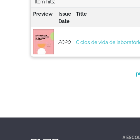
Item hits:
Preview
Issue
Title
Date
2020
Ciclos de vida de laboratór
p
A ESCO