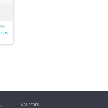
ete
;
Lucas
;
NAS REDES
OS