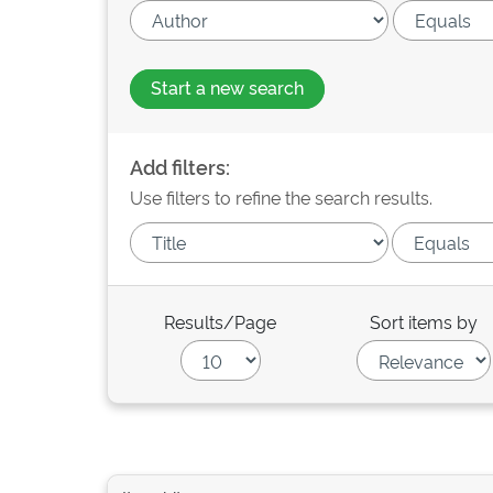
Start a new search
Add filters:
Use filters to refine the search results.
Results/Page
Sort items by