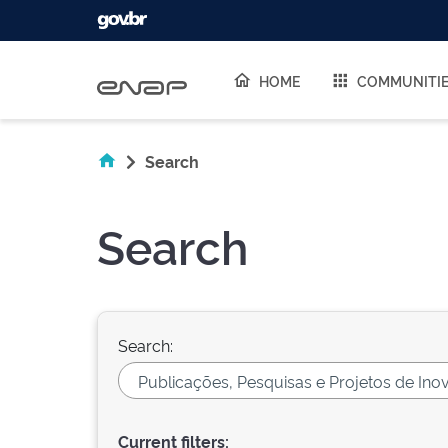
Skip navigation
HOME
COMMUNITI
Search
Search
Search:
Current filters: