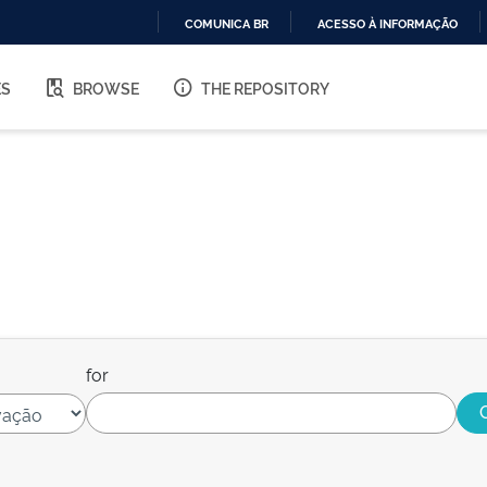
COMUNICA BR
ACESSO À INFORMAÇÃO
IR
PARA
ES
BROWSE
THE REPOSITORY
O
CONTEÚDO
for