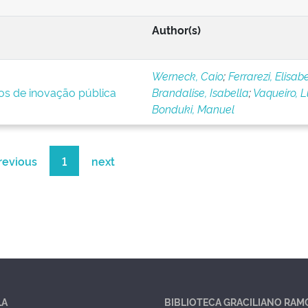
Author(s)
Werneck, Caio
;
Ferrarezi, Elisab
ios de inovação pública
Brandalise, Isabella
;
Vaqueiro, 
Bonduki, Manuel
revious
1
next
LA
BIBLIOTECA GRACILIANO RAM