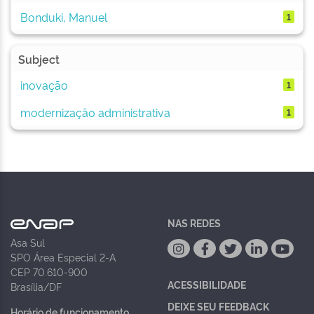
Bonduki, Manuel
1
Subject
inovação
1
modernização administrativa
1
NAS REDES
Asa Sul
SPO Área Especial 2-A
CEP 70.610-900
ACESSIBILIDADE
Brasília/DF
DEIXE SEU FEEDBACK
Horário de funcionamento