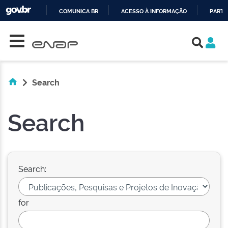
COMUNICA BR
ACESSO À INFORMAÇÃO
PARTI
Skip navigation
IR
PARA
O
CONTEÚDO
Search
Search
Search:
for