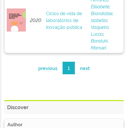
Elisabete
;
Ciclos de vida de
Brandalise,
2020
laboratórios de
Isabella
;
inovação pública
Vaqueiro,
Lucas
;
Bonduki,
Manuel
previous
1
next
Discover
Author