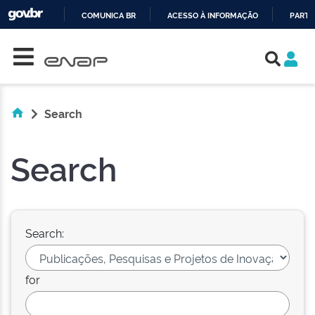
COMUNICA BR
ACESSO À INFORMAÇÃO
PARTI
Skip navigation
IR
PARA
O
CONTEÚDO
Search
Search
Search:
for