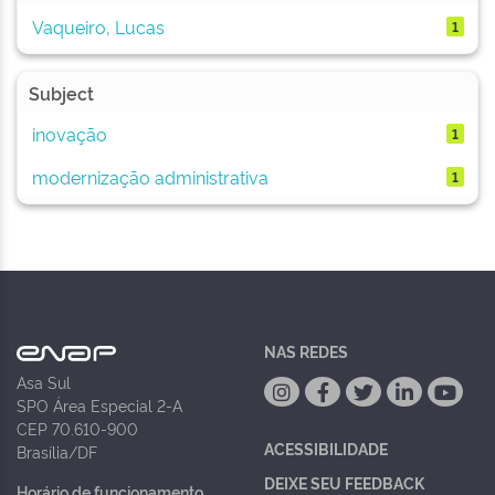
Vaqueiro, Lucas
1
Subject
inovação
1
modernização administrativa
1
NAS REDES
Asa Sul
SPO Área Especial 2-A
CEP 70.610-900
ACESSIBILIDADE
Brasília/DF
DEIXE SEU FEEDBACK
Horário de funcionamento