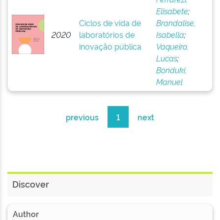
Elisabete
;
Ciclos de vida de
Brandalise,
2020
laboratórios de
Isabella
;
inovação pública
Vaqueiro,
Lucas
;
Bonduki,
Manuel
previous
1
next
Discover
Author