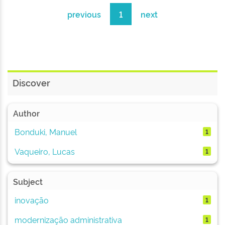
previous
1
next
Discover
Author
Bonduki, Manuel
1
Vaqueiro, Lucas
1
Subject
inovação
1
modernização administrativa
1