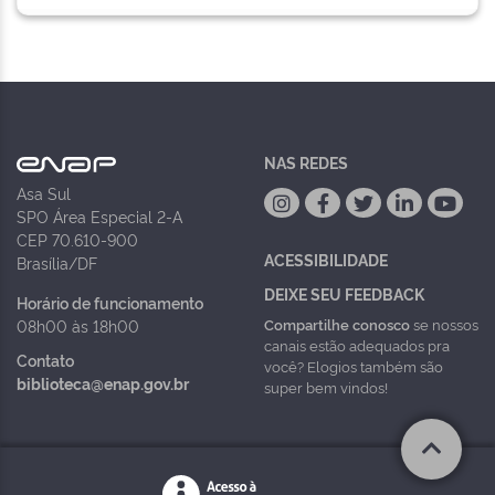
NAS REDES
Asa Sul
SPO Área Especial 2-A
CEP 70.610-900
ACESSIBILIDADE
Brasília/DF
DEIXE SEU FEEDBACK
Horário de funcionamento
Compartilhe conosco
se nossos
08h00 às 18h00
canais estão adequados pra
Contato
você? Elogios também são
biblioteca@enap.gov.br
super bem vindos!