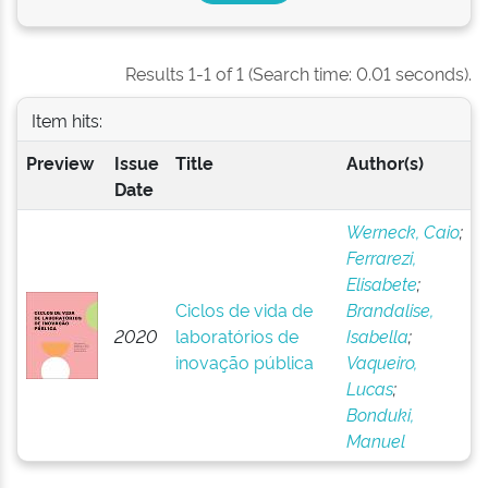
Results 1-1 of 1 (Search time: 0.01 seconds).
Item hits:
Preview
Issue
Title
Author(s)
Date
Werneck, Caio
;
Ferrarezi,
Elisabete
;
Ciclos de vida de
Brandalise,
2020
laboratórios de
Isabella
;
inovação pública
Vaqueiro,
Lucas
;
Bonduki,
Manuel