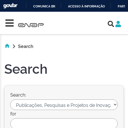
COMUNICA BR
ACESSO À INFORMAÇÃO
PARTI
Skip navigation
IR
PARA
O
CONTEÚDO
Search
Search
Search:
for