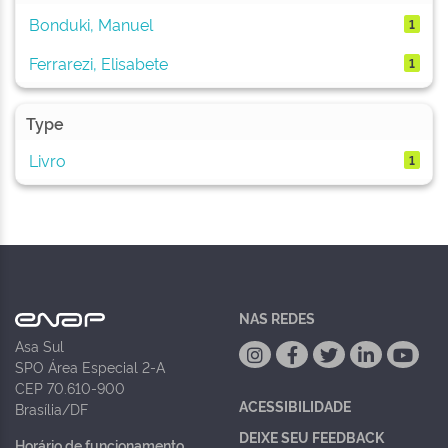
Bonduki, Manuel
1
Ferrarezi, Elisabete
1
Type
Livro
1
NAS REDES
Asa Sul
SPO Área Especial 2-A
CEP 70.610-900
ACESSIBILIDADE
Brasília/DF
DEIXE SEU FEEDBACK
Horário de funcionamento