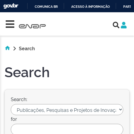
COMUNICA BR
ACESSO À INFORMAÇÃO
PARTI
Skip navigation
IR
PARA
O
CONTEÚDO
Search
Search
Search:
for