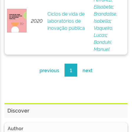
Elisabete
;
Ciclos de vida de
Brandalise,
2020
laboratórios de
Isabella
;
inovação pública
Vaqueiro,
Lucas
;
Bonduki,
Manuel
previous
1
next
Discover
Author