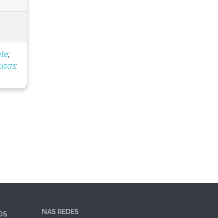
ete
;
Lucas
;
NAS REDES
OS