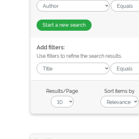
Start a new search
Add filters:
Use filters to refine the search results.
Results/Page
Sort items by