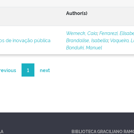
Author(s)
Werneck, Caio
;
Ferrarezi, Elisab
ios de inovação pública
Brandalise, Isabella
;
Vaqueiro, 
Bonduki, Manuel
revious
1
next
LA
BIBLIOTECA GRACILIANO RAM