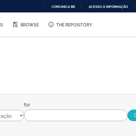
COMUNICA BR
ACESSO À INFORMAÇÃO
IR
PARA
ES
BROWSE
THE REPOSITORY
O
CONTEÚDO
for