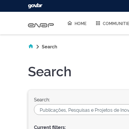
Skip navigation
HOME
COMMUNITI
Search
Search
Search:
Current filters: