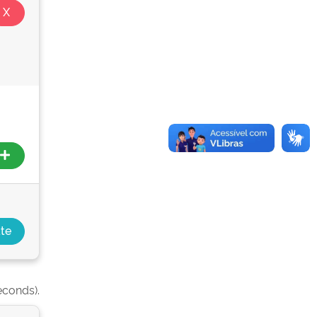
econds).