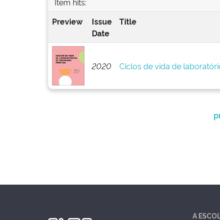
Item hits:
Preview
Issue
Title
Date
2020
Ciclos de vida de laboratór
p
A ESCO