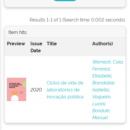
Results 1-1 of 1 (Search time: 0.002 seconds).
Item hits:
Preview
Issue
Title
Author(s)
Date
Werneck, Caio
;
Ferrarezi,
Elisabete
;
Ciclos de vida de
Brandalise,
2020
laboratórios de
Isabella
;
inovação pública
Vaqueiro,
Lucas
;
Bonduki,
Manuel