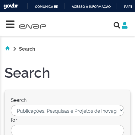
COMUNICA BR
ACESSO À INFORMAÇÃO
PARTI
Skip navigation
IR
PARA
O
CONTEÚDO
Search
Search
Search:
for