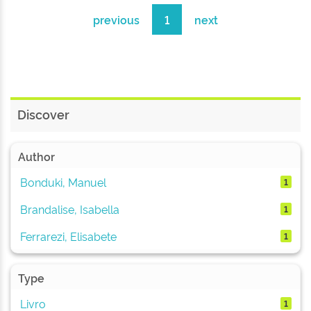
previous
1
next
Discover
Author
Bonduki, Manuel
1
Brandalise, Isabella
1
Ferrarezi, Elisabete
1
Type
Livro
1