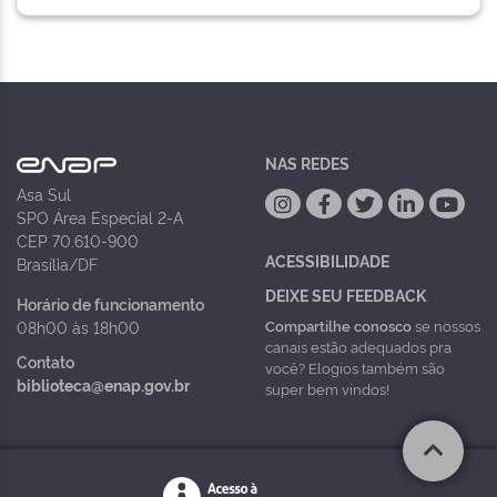
NAS REDES
Asa Sul
SPO Área Especial 2-A
CEP 70.610-900
ACESSIBILIDADE
Brasília/DF
DEIXE SEU FEEDBACK
Horário de funcionamento
Compartilhe conosco
se nossos
08h00 às 18h00
canais estão adequados pra
Contato
você? Elogios também são
biblioteca@enap.gov.br
super bem vindos!