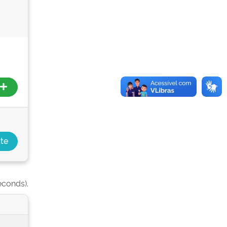
econds).