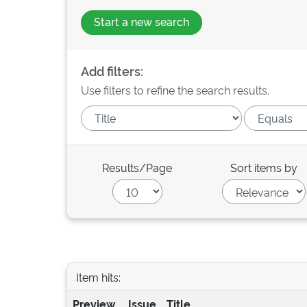
Start a new search
Add filters:
Use filters to refine the search results.
Results/Page
Sort items by
Item hits:
Preview
Issue
Title