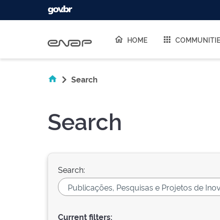
Skip navigation
HOME
COMMUNITI
Search
Search
Search:
Current filters: