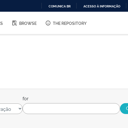
COMUNICA BR
ACESSO À INFORMAÇÃO
IR
PARA
ES
BROWSE
THE REPOSITORY
O
CONTEÚDO
for