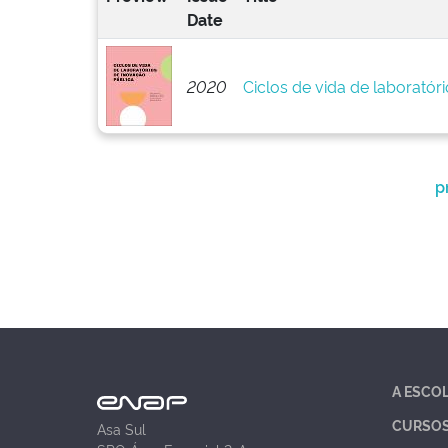
Date
2020
Ciclos de vida de laboratór
p
A ESCO
CURSO
Asa Sul