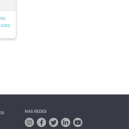
ete
;
Lucas
;
NAS REDES
OS