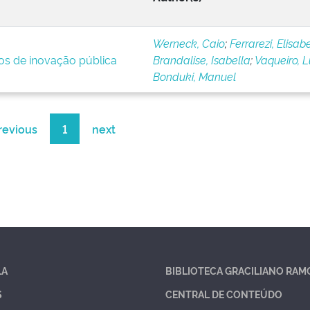
Werneck, Caio
;
Ferrarezi, Elisab
ios de inovação pública
Brandalise, Isabella
;
Vaqueiro, 
Bonduki, Manuel
revious
1
next
LA
BIBLIOTECA GRACILIANO RAM
S
CENTRAL DE CONTEÚDO