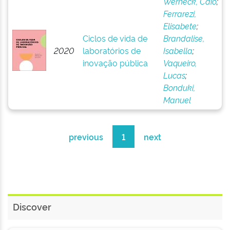
Werneck, Caio
;
Ferrarezi,
Elisabete
;
Ciclos de vida de
Brandalise,
2020
laboratórios de
Isabella
;
inovação pública
Vaqueiro,
Lucas
;
Bonduki,
Manuel
previous
1
next
Discover