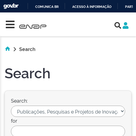
COMUNICA BR
ACESSO À INFORMAÇÃO
PARTI
Skip navigation
IR
PARA
O
CONTEÚDO
Search
Search
Search:
for